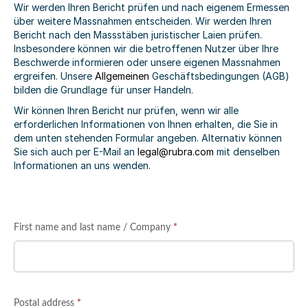
Wir werden Ihren Bericht prüfen und nach eigenem Ermessen
über weitere Massnahmen entscheiden. Wir werden Ihren
Bericht nach den Massstäben juristischer Laien prüfen.
Insbesondere können wir die betroffenen Nutzer über Ihre
Beschwerde informieren oder unsere eigenen Massnahmen
ergreifen. Unsere
Allgemeinen
Geschäftsbedingungen (AGB)
bilden die Grundlage für unser Handeln.
Wir können Ihren Bericht nur prüfen, wenn wir alle
erforderlichen Informationen von Ihnen erhalten, die Sie in
dem unten stehenden Formular angeben. Alternativ können
Sie sich auch per E-Mail an
legal@rubra.com
mit denselben
Informationen an uns wenden.
Infringement
First name and last name / Company
Falls Du
*
Reporting
menschlich
Form
bist, lasse
dieses Feld
leer.
Postal address
*